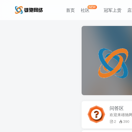
NEW
首页
社区
冠军上货
店
问答区
欢迎来雄驰
2
390