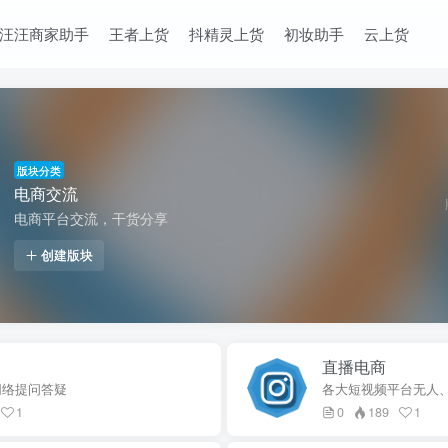
汪汪商家助手
王者上货
抖精灵上货
初妆助手
云上货
版块分类
电商交流
电商平台交流，干货分享
创建版块
直播电商
网络提问答疑
各大短视频平台无人
1
0
189
1