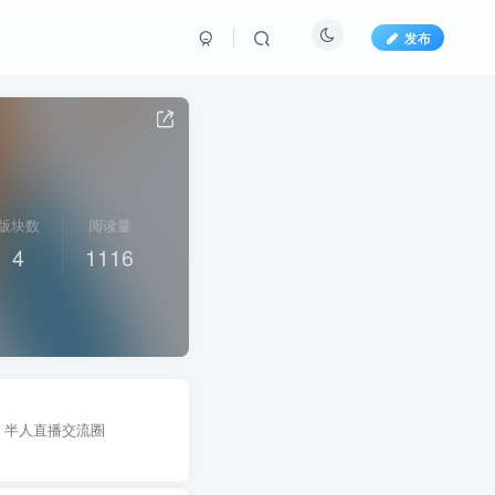
发布
版块数
阅读量
4
1116
、半人直播交流圈