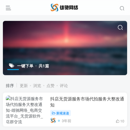
一键下单
共1篇
排序
更新
浏览
点赞
评论
抖店无货源服务市场代拍服务大整改通
知
新规速递
3年前
10