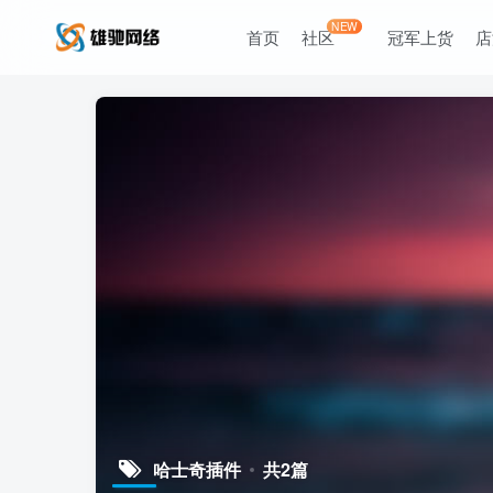
NEW
首页
社区
冠军上货
店
哈士奇插件
共2篇