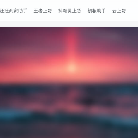
汪汪商家助手
王者上货
抖精灵上货
初妆助手
云上货