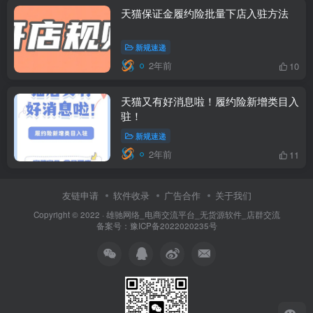
天猫保证金履约险批量下店入驻方法
新规速递
2年前
10
天猫又有好消息啦！履约险新增类目入
驻！
新规速递
2年前
11
友链申请
软件收录
广告合作
关于我们
Copyright © 2022 ·
雄驰网络_电商交流平台_无货源软件_店群交流
备案号：
豫ICP备2022020235号