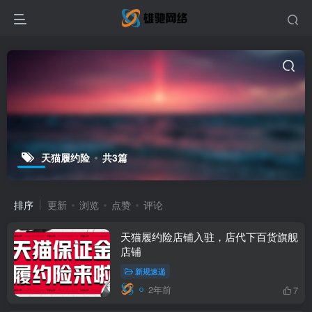
天猫履约险
共3篇
排序
更新
浏览
点赞
评论
天猫履约险店铺入驻，店代下百货旗舰
店铺
新规速递
2年前
7