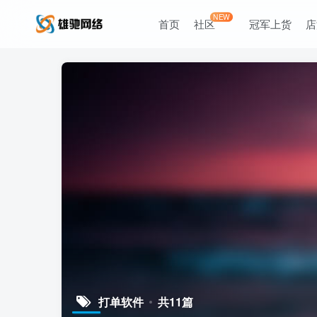
NEW
首页
社区
冠军上货
店
打单软件
共11篇