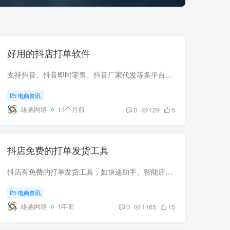
好用的抖店打单软件
支持抖音、抖音即时零售、抖音厂家代发等多平台统一打单，提供免费试用。支持多店铺管理、订单批量打印及电子面单功能，兼容PC端操作 一、订购智能店助手1、通过服务市场，搜索【智能店助手】,...
电商资讯
雄驰网络
11个月前
0
129
5
抖店免费的打单发货工具
‌抖店有免费的打单发货工具‌，如快递助手、智能店助手。以下是使用快递助手的具体步骤：‌登陆抖音小店后台‌：点击【订单】【电子面单】。根据自己需要合作的快递公司选择服务商，提交申请后...
电商资讯
雄驰网络
1年前
0
1165
15