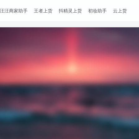
汪汪商家助手
王者上货
抖精灵上货
初妆助手
云上货