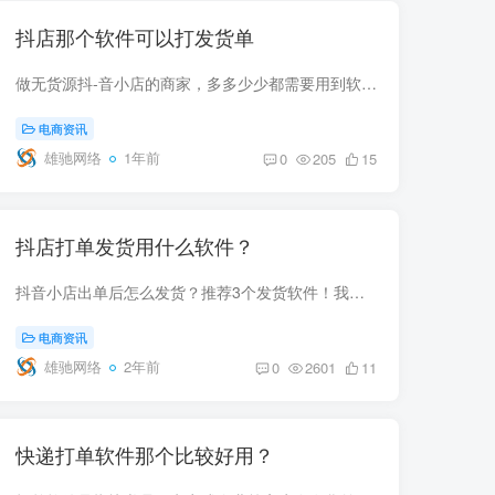
抖店那个软件可以打发货单
做无货源抖-音小店的商家，多多少少都需要用到软件去下单发货。在推荐软件之前，要提醒大家一件事，不要去多多下单发货。今年平台出了规定，非分销平台下单发货，是会被判定无货源违规的。而且...
电商资讯
雄驰网络
1年前
0
205
15
抖店打单发货用什么软件？
抖音小店出单后怎么发货？推荐3个发货软件！我是真没想到，居然还有这么多兄弟，不知道抖店怎么拍单发货啊？今天给你分享3个抖音小店一键拍单发货的工具，全部都支持全自动发货，非常方便。我们...
电商资讯
雄驰网络
2年前
0
2601
11
快递打单软件那个比较好用？