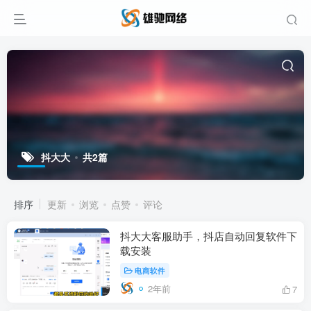
抖大大
共2篇
排序
更新
浏览
点赞
评论
抖大大客服助手，抖店自动回复软件下
载安装
电商软件
2年前
7