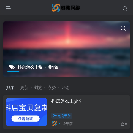
抖店怎么上货
共1篇
排序
更新
浏览
点赞
评论
抖店怎么上货？
电商干货
3年前
8