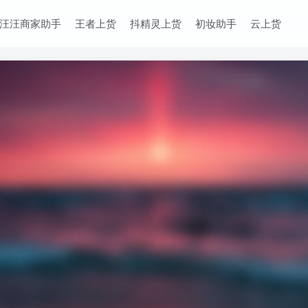
汪汪商家助手
王者上货
抖精灵上货
初妆助手
云上货