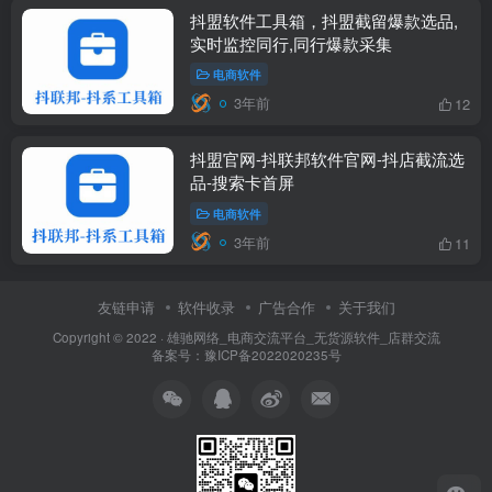
抖盟软件工具箱，抖盟截留爆款选品,
实时监控同行,同行爆款采集
电商软件
3年前
12
抖盟官网-抖联邦软件官网-抖店截流选
品-搜索卡首屏
电商软件
3年前
11
友链申请
软件收录
广告合作
关于我们
Copyright © 2022 ·
雄驰网络_电商交流平台_无货源软件_店群交流
备案号：
豫ICP备2022020235号