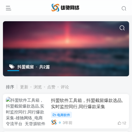
抖盟截留
共2篇
排序
更新
浏览
点赞
评论
抖盟软件工具箱，抖盟截留爆款选品,
实时监控同行,同行爆款采集
电商软件
3年前
12