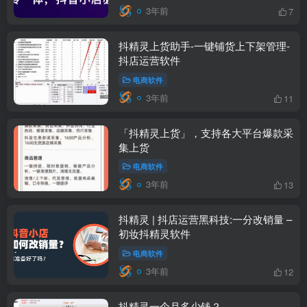
3年前
7
抖精灵上货助手-一键铺货上下架管理-
抖店运营软件
电商软件
3年前
11
「抖精灵上货」，支持各大平台爆款采
集上货
电商软件
3年前
13
抖精灵 | 抖店运营黑科技:一分改销量 –
初妆抖精灵软件
电商软件
3年前
12
抖精灵一个月多少钱？