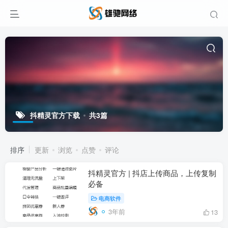
抖精灵官方下载
共3篇
排序
更新
浏览
点赞
评论
抖精灵官方 | 抖店上传商品，上传复制
必备
电商软件
3年前
13