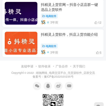
抖精灵上货官网 – 抖音小店店群一键
选品上货软件
电商软件
3年前
12
抖精灵上货软件，抖店上货功能介绍
电商软件
3年前
5
友链申请
软件收录
广告合作
关于我们
Copyright © 2022 ·
雄驰网络_电商交流平台_无货源软件_店群交流
备案号：
豫ICP备2022020235号