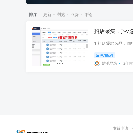
排序
更新
浏览
点赞
评论
抖店采集，抖v
电商软件
雄驰网络
2年前
友链申请