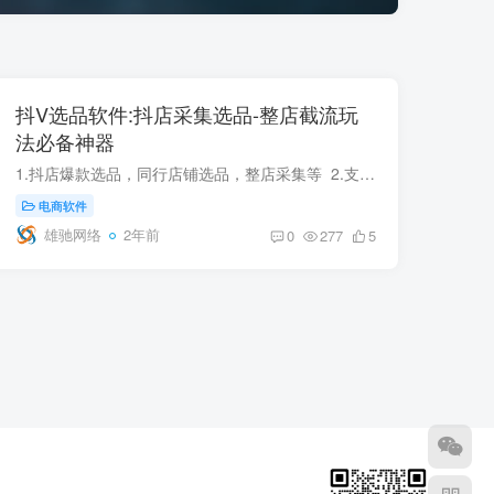
抖V选品软件:抖店采集选品-整店截流玩
法必备神器
1.抖店爆款选品，同行店铺选品，整店采集等 2.支持整店采集（无需抖音橱窗账号） 3.同行店铺24小时总销量排行榜 4.同行爆款商品24小时销量排行榜抖V选品是一款功能强大的选品工具，它提供了...
电商软件
雄驰网络
2年前
0
277
5