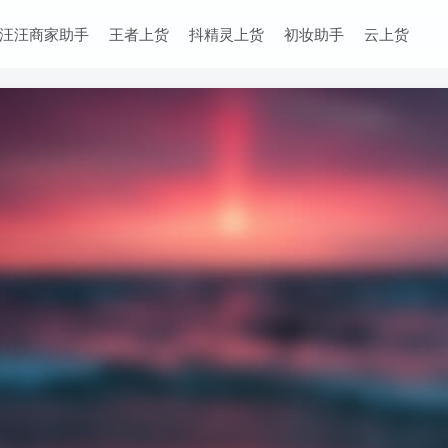
汪汪商家助手
王者上货
抖精灵上货
初妆助手
云上货