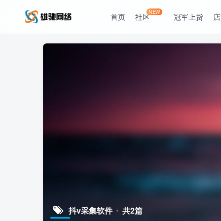
NEW
首页
社区
冠军上货
店
抖v采集软件
共2篇