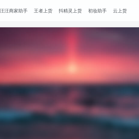
汪汪商家助手
王者上货
抖精灵上货
初妆助手
云上货