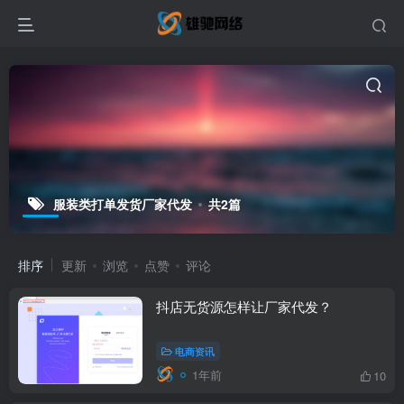
服装类打单发货厂家代发
共2篇
排序
更新
浏览
点赞
评论
抖店无货源怎样让厂家代发？
电商资讯
1年前
10