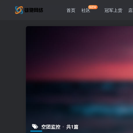
NEW
首页
社区
冠军上货
店
空团监控
共1篇