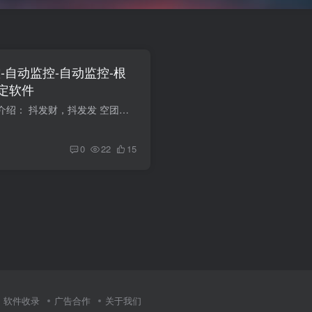
-自动监控-自动监控-根
定软件
抖发财，抖发发功能介绍： 抖发财，抖发发 空团监控，已经全面升级， 自动监控 根据自己的要求设定软件，达到要求自动下架商品 适合50人团 10 人团，新增商品优惠券发放，高防设置， 限时限量够...
0
22
15
软件收录
广告合作
关于我们