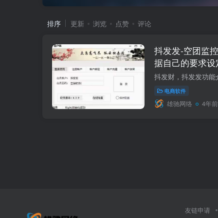
排序
更新
浏览
点赞
评论
抖发发-空团监控
据自己的要求设
电商软件
雄驰网络
4年前
友链申请