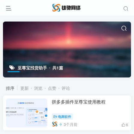
至尊宝找货助手
共1篇
排序
更新
浏览
点赞
评论
拼多多插件至尊宝使用教程
电商软件
3个月前
6