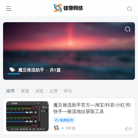
魔豆推流助手
共1篇
排序
更新
浏览
点赞
评论
魔豆推流助手官方—淘宝/抖音/小红书/
快手—推流地址获取工具
电商软件
3年前
9