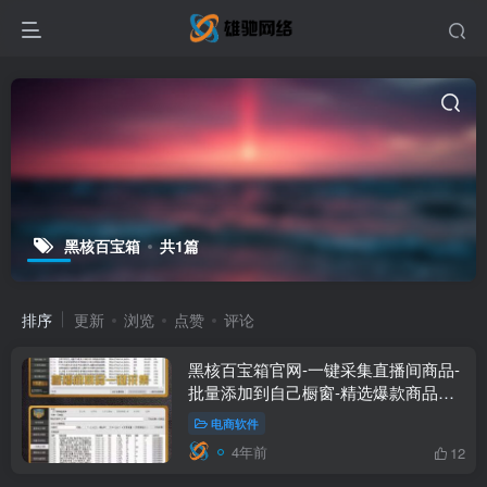
黑核百宝箱
共1篇
排序
更新
浏览
点赞
评论
黑核百宝箱官网-一键采集直播间商品-
批量添加到自己橱窗-精选爆款商品采
集
电商软件
4年前
12