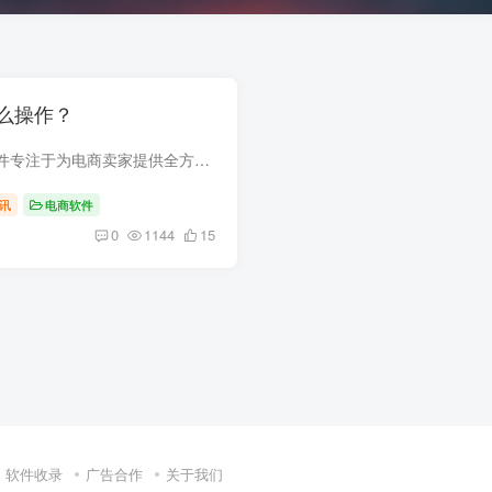
么操作？
智能店助手：这款软件专注于为电商卖家提供全方位的服务，包括打单、发货、分销、代发、对账、售后、数据等等。在厂家代发方面，它与众多优质厂家建立了合作关系，为商家提供丰富的商品资源。软...
讯
电商软件
0
1144
15
软件收录
广告合作
关于我们