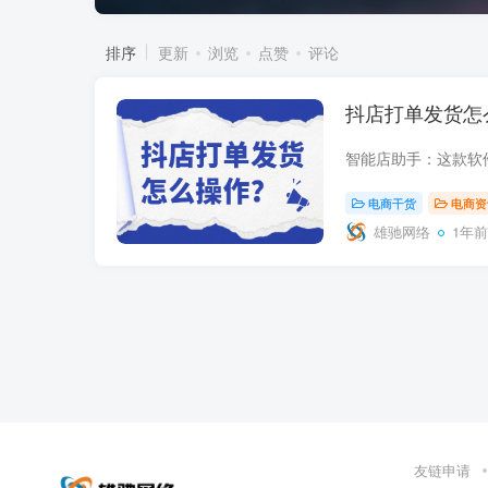
排序
更新
浏览
点赞
评论
抖店打单发货怎
电商干货
电商资
雄驰网络
1年前
友链申请