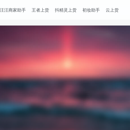
汪汪商家助手
王者上货
抖精灵上货
初妆助手
云上货