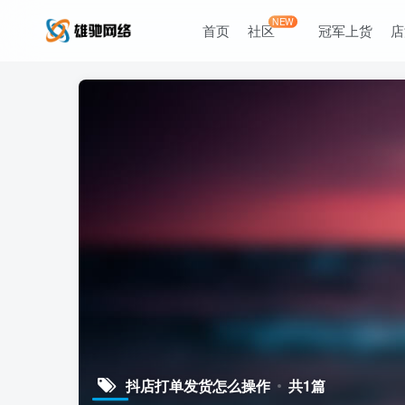
NEW
首页
社区
冠军上货
店
抖店打单发货怎么操作
共1篇