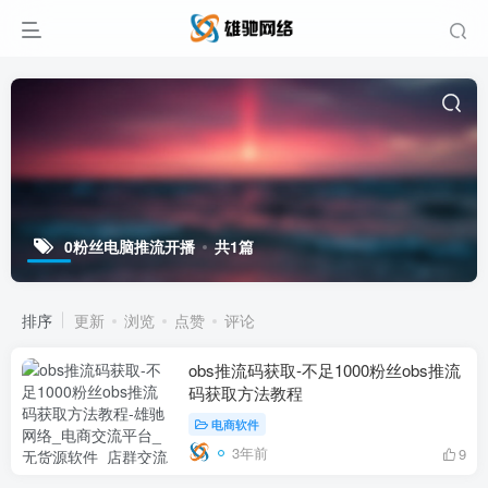
0粉丝电脑推流开播
共1篇
排序
更新
浏览
点赞
评论
obs推流码获取-不足1000粉丝obs推流
码获取方法教程
电商软件
3年前
9