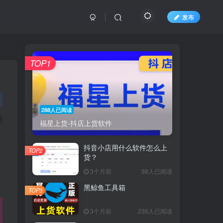
发布
TOP1
288人已阅读
福星上货-抖店上货软件
抖音小店用什么软件怎么上
TOP2
货？
3个月前
98人已阅读
黑鲸鱼工具箱
TOP3
3个月前
236人已阅读