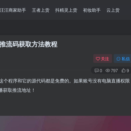
汪汪商家助手
王者上货
抖精灵上货
初妆助手
云上货
bs推流码获取方法教程
关注
私信
0
797
9
，这个程序和它的源代码都是免费的。如果账号没有电脑直播权限
开播获取推流地址！