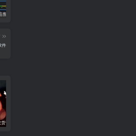
小蝌蚪抖音推流码助手，便捷的抖音推流码获取工具
哈士奇插件（电商人常用的一款浏览器插件）
冠军淘宝上货软件使用教程
篇
软件
抖店虚拟极速发货设置(抖音如何虚拟发货)
直播间录屏软件哪款工具最好用？
抖店打单发