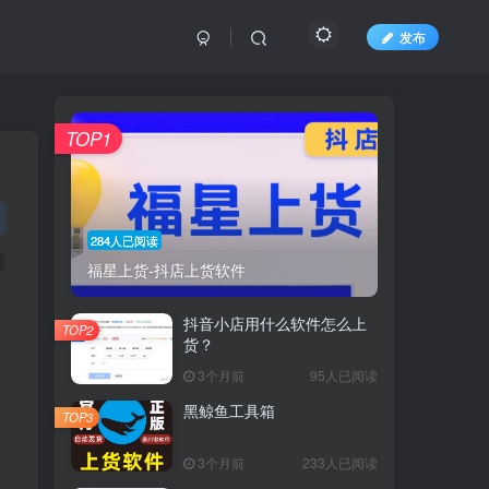
发布
TOP1
284人已阅读
福星上货-抖店上货软件
。
抖音小店用什么软件怎么上
TOP2
货？
3个月前
95人已阅读
黑鲸鱼工具箱
TOP3
3个月前
233人已阅读