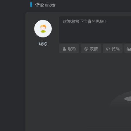
评论
抢沙发
昵称
昵称
表情
代码