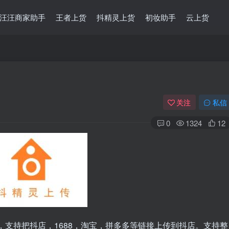
汪汪商家助手
王者上货
抖精灵上货
初妆助手
云上货
关注
私信
0
1324
12
，支持把抖店，1688，淘宝，拼多多等链接上传到抖店。支持整