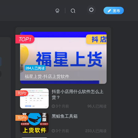
发布
TOP1
284人已阅读
福星上货-抖店上货软件
抖音小店用什么软件怎么上
TOP2
货？
3个月前
96人已阅读
黑鲸鱼工具箱
TOP3
3个月前
233人已阅读