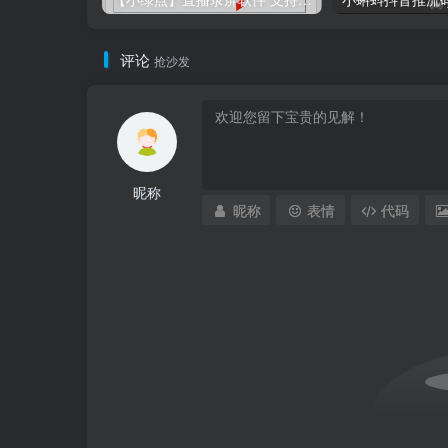
评论
抢沙发
昵称
昵称
表情
代码