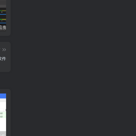
小蝌蚪抖音推流码助手，便捷的抖音推流码获取工具
哈士奇插件（电商人常用的一款浏览器插件）
冠军淘宝上货软件使用教程
篇
软件
软件使用教程
抖精灵官方-抖店上货采集软件官方