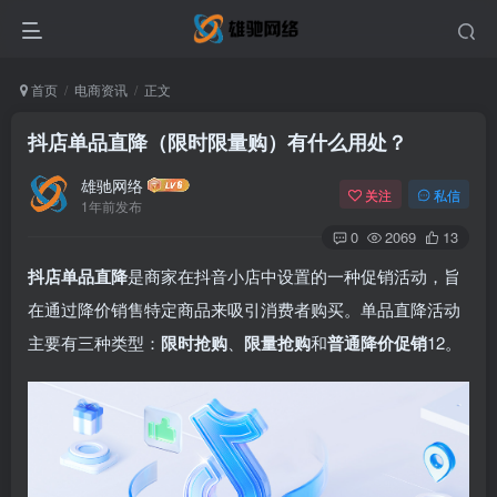
首页
电商资讯
正文
抖店单品直降（限时限量购）有什么用处？
雄驰网络
关注
私信
1年前发布
0
2069
13
抖店单品直降
‌是商家在抖音小店
中设置的一种促销活动，旨
在通过降价销售特定商品来吸引消费者购买。单品直降活动
主要有三种类型：‌
限时抢购
‌、‌
限量抢购
‌和‌
普通降价促销
1
2
。