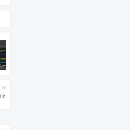
小蝌蚪抖音推流码助手，便捷的抖音推流码获取工具
哈士奇插件（电商人常用的一款浏览器插件）
冠军淘宝上货软件使用教程
篇
排名