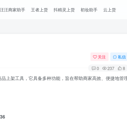
汪汪商家助手
王者上货
抖精灵上货
初妆助手
云上货
关注
私信
0
237
8
商品上架工具，它具备多种功能，旨在帮助商家高效、便捷地管
36