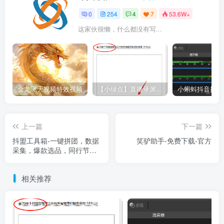
0
254
4
7
53.6W+
这家伙很懒，什么都没有写...
金龙飞天视频特效视频
【小绿点】直播录屏软件 支持抖音快手直播屏幕高清录制
上一篇
下一篇
抖盟工具箱-一键拼团，数据
笑驴助手-免费下载-官方
采集，爆款选品，同行节流
2.0
相关推荐