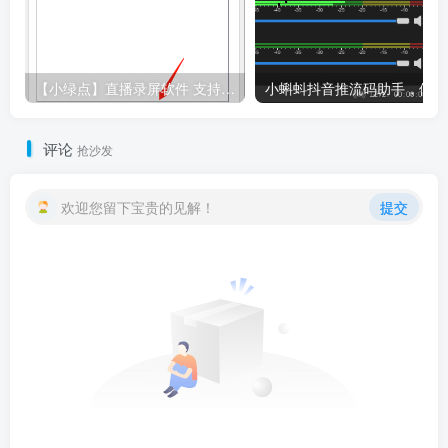
【小绿点】直播录屏软件 支持抖音快手直播屏幕高清录制
小
评论
抢沙发
欢迎您留下宝贵的见解！
提交