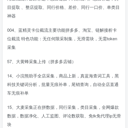
目提取 、整店提取、同行价格、差价、同行一口价、单类目
神器
004、蓝精灵卡位截流主要功能拼多多、淘宝、链解接‬析卡
位截流 特色功能：无任何限采制‬集，无滑需‬块，无需token
采集
57、大黄蜂采集上传（拼多多店铺）
14、小浣熊助手全店采集，商品上新，真蓝海查词工具，黑
科技关键词分析，批量无痕补单，尾销查询，自动全店直通
车无痕补单
15、大麦采集正在拼数据，同行采集，类目采集，全网爆款
数据，数据净化、人工监图、评论数获取、免tk免代理ip无滑
块