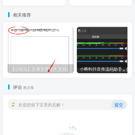
巴巴稳定上传。
相关推荐
【小绿点】直播录屏软件 支持抖音快手直播屏幕高清录制
小
评论
抢沙发
欢迎您留下宝贵的见解！
提交