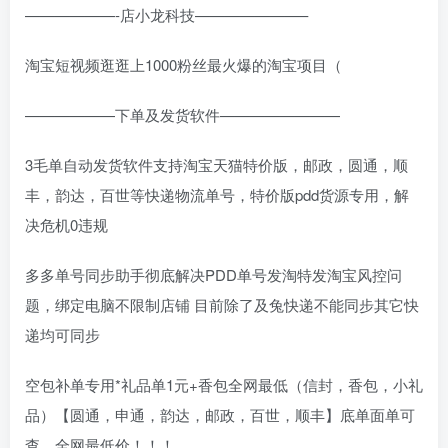
——————-店小龙科技———————–
淘宝短视频逛逛上1000粉丝最火爆的淘宝项目（
——————下单及发货软件————————
3毛单自动发货软件支持淘宝天猫特价版，邮政，圆通，顺
丰，韵达，百世等快递物流单号，特价版pdd货源专用，解
决危机0违规
多多单号同步助手彻底解决PDD单号发淘特发淘宝风控问
题，绑定电脑不限制店铺 目前除了及兔快递不能同步其它快
递均可同步
空包补单专用*礼品单1元+香包全网最低（信封，香包，小礼
品）【圆通，申通，韵达，邮政，百世，顺丰】底单面单可
查，全网最低价！！！