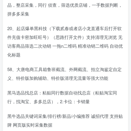
品，整店采集，同行 侦查，筛选优质店铺，一手数据判断，
拼多多采集
20、起店爆单黑科技（下载贰春或者店小龙直通车后打开软
件充值卡密加旺旺号）（思路打开文件）支持清理无浏览 无
访客商品筛选二次动销 一拖n二维码 精准动销二维码 自动优
化标题
58、大唐电商工具箱鲁班截流、外网截流、拍立淘鉴定自定
义、特价版加购辅助、特价版清理无流量等强大功能
黑马选品找总店：粘贴同行数据自动找总店（粘贴淘宝同
行，找淘宝、多多总店），2.卡位：卡销量
黑牛选品关键词采集/排行榜/新品/小编推荐 诚招代理 支持贴
牌 网页版实时采集数据