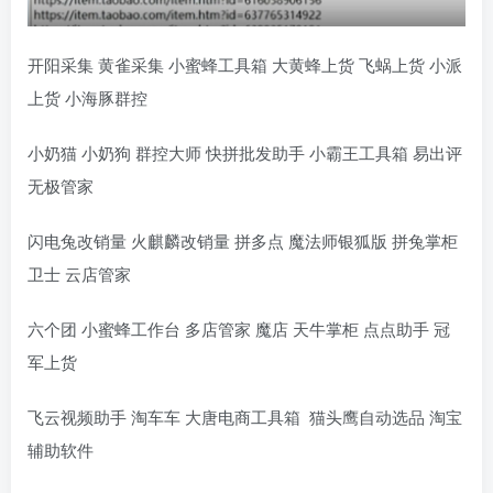
开阳采集 黄雀采集 小蜜蜂工具箱 大黄蜂上货 飞蜗上货 小派
上货 小海豚群控
小奶猫 小奶狗 群控大师 快拼批发助手 小霸王工具箱 易出评
无极管家
闪电兔改销量 火麒麟改销量 拼多点 魔法师银狐版 拼兔掌柜
卫士 云店管家
六个团 小蜜蜂工作台 多店管家 魔店 天牛掌柜 点点助手 冠
军上货
飞云视频助手 淘车车 大唐电商工具箱 猫头鹰自动选品 淘宝
辅助软件