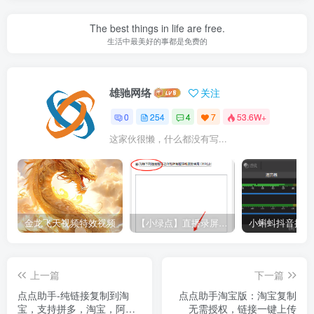
The best things in life are free.
生活中最美好的事都是免费的
雄驰网络
关注
0
254
4
7
53.6W+
这家伙很懒，什么都没有写...
金龙飞天视频特效视频
【小绿点】直播录屏软件 支持抖音快手直播屏幕高清录制
上一篇
下一篇
点点助手-纯链接复制到淘
点点助手淘宝版：淘宝复制
宝，支持拼多，淘宝，阿里
无需授权，链接一键上传