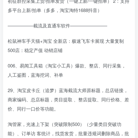
初征群控采集上货/拍单发货（一键上新/一键拍单） 2：支持
多平台上新/拍单（多多，淘宝淘特1688抖音）
—————–截流及直通车软件————————
松鼠神车手天猫+淘宝 全新店：极速飞车卡展现 大量复制
500店：稳定产值 动销店铺
006、易闻工具箱（淘宝小工具）爆款、整店、同行采集，
人工鉴图，蓝海挖词、补单
29、淘宝皮卡丘（追梦）蓝海截流大师原标题，总店链接，
商家编码、总店标题，类目提取 、整店提取、同行价格、差
价、同行一口价等功能。
淘管家，光速上下架（突破限制500）（少量类目突破功
能）、订单访 客统计，找货发货，批量违规词删除商品，批