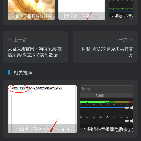
金龙飞天视频特效视频
【小绿点】直播录屏软件 支持抖音快手直播屏幕高清录制
上一篇
下一篇
大圣采集官网：淘特采集/整
抖盟-抖联邦-抖系工具箱官
店采集/淘宝淘特实时数据采
方
集
相关推荐
【小绿点】直播录屏软件 支持抖音快手直播屏幕高清录制
小