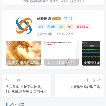
平富足的盛世徒然养成一批懦夫，困苦永远是坚强之母
雄驰网络
关注
3
254
4
7
53.5W+
这家伙很懒，什么都没有写...
金龙飞天视频特效视频
【小绿点】直播录屏软件 支持抖音快手直播屏幕高清录制
上一篇
下一篇
大麦采集-支持采集特,淘,
抖音推流码获取工具
抖,16,拼,京等平台,全网可用
相关推荐