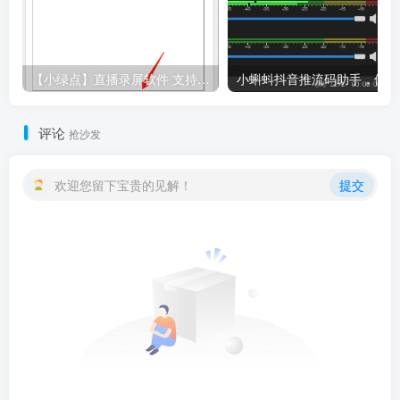
【小绿点】直播录屏软件 支持抖音快手直播屏幕高清录制
小
评论
抢沙发
欢迎您留下宝贵的见解！
提交