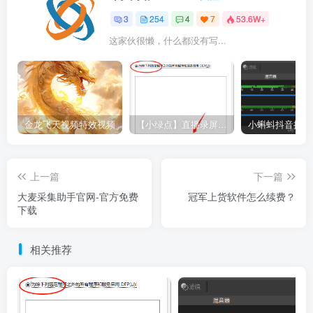
3
254
4
7
53.6W+
这家伙很懒，什么都没有写...
金龙飞天视频特效视频
【小绿点】直播录屏软件 支持抖音快手直播屏幕高清录制
上一篇
下一篇
大麦采集助手官网-官方免费
冠军上货软件怎么续费？
下载
相关推荐