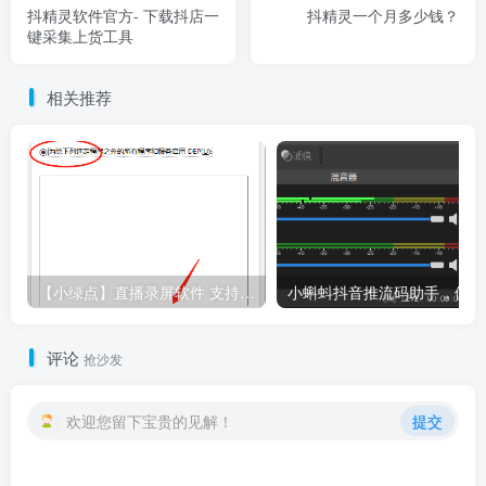
抖精灵软件官方- 下载抖店一
抖精灵一个月多少钱？
键采集上货工具
相关推荐
【小绿点】直播录屏软件 支持抖音快手直播屏幕高清录制
小
评论
抢沙发
欢迎您留下宝贵的见解！
提交