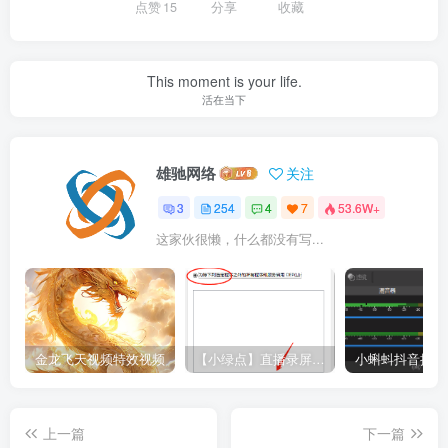
点赞
15
分享
收藏
This moment is your life.
活在当下
雄驰网络
关注
3
254
4
7
53.6W+
这家伙很懒，什么都没有写...
金龙飞天视频特效视频
【小绿点】直播录屏软件 支持抖音快手直播屏幕高清录制
上一篇
下一篇