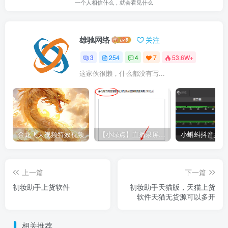
一个人相信什么，就会看见什么
雄驰网络
关注
3
254
4
7
53.6W+
这家伙很懒，什么都没有写...
金龙飞天视频特效视频
【小绿点】直播录屏软件 支持抖音快手直播屏幕高清录制
上一篇
下一篇
初妆助手上货软件
初妆助手天猫版，天猫上货
软件天猫无货源可以多开
相关推荐