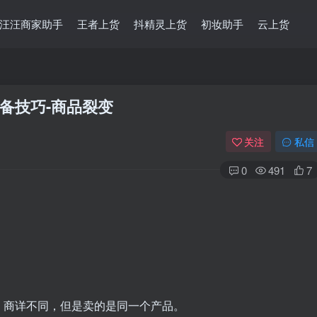
汪汪商家助手
王者上货
抖精灵上货
初妆助手
云上货
备技巧-商品裂变
关注
私信
0
491
7
、商详不同，但是卖的是同一个产品。