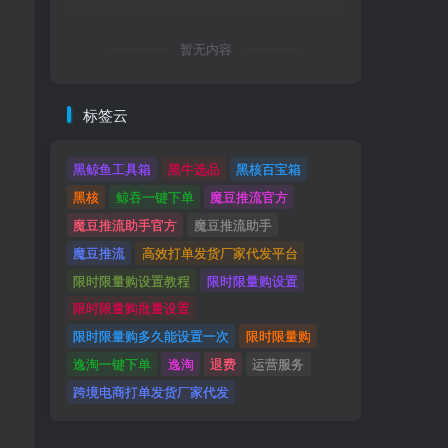
暂无内容
标签云
黑鲸鱼工具箱
黑牛选品
黑核百宝箱
黑核
鲸吞一键下单
魔豆推流官方
魔豆推流助手官方
魔豆推流助手
魔豆推流
高效打单发货厂家代发平台
限时限量购设置教程
限时限量购设置
限时限量购批量设置
限时限量购多久能设置一次
限时限量购
逸淘一键下单
逸淘
退费
运营服务
跨境电商打单发货厂家代发