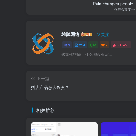
Pain changes people. H
伤痛会改变一
雄驰网络
关注
3
254
4
7
53.5W+
这家伙很懒，什么都没有写...
上一篇
抖店产品怎么裂变？
相关推荐