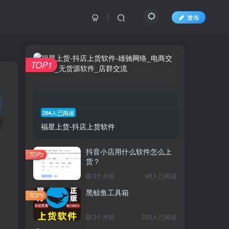
发布
TOP1
284人已阅读
福星上货-抖店上货软件
抖音小店用什么软件怎么上
TOP2
货？
3个月前
96人已阅读
黑鲸鱼工具箱
TOP3
3个月前
233人已阅读