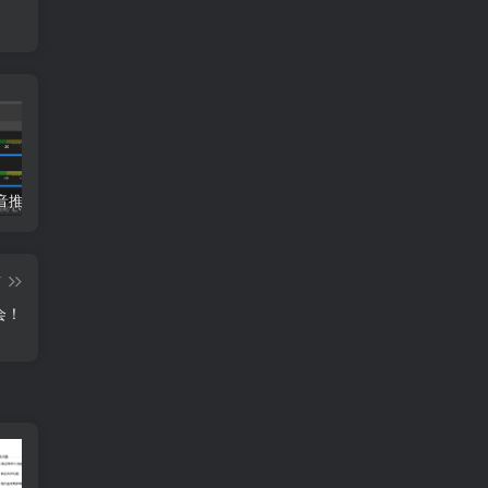
小蝌蚪抖音推流码助手，便捷的抖音推流码获取工具
哈士奇插件（电商人常用的一款浏览器插件）
冠军淘宝上货软件使用教程
篇
会！