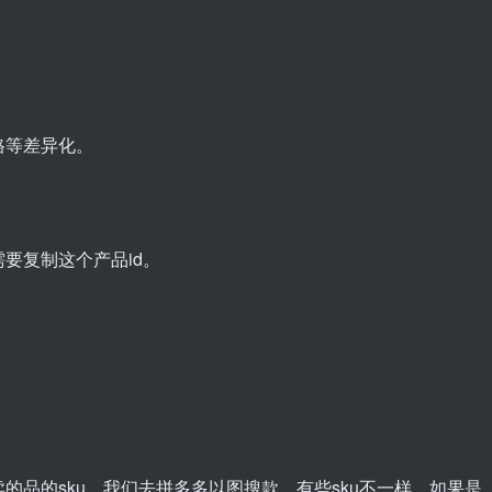
格等差异化。
要复制这个产品id。
的品的sku，我们去拼多多以图搜款，有些sku不一样，如果是