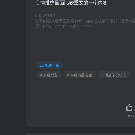
店铺维护里面比较重要的一个内容。
©
版权声明
文章内容来源于互联网转载，如有侵权请联系我们删除内
反馈邮箱：xiongchiwl@163.com
电商干货
# 抖店裂变
# 抖店商品裂变
# 抖店裂变模式
点赞
7