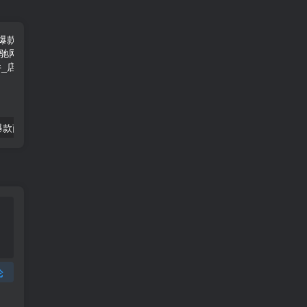
抖店怎么裂变爆款商品？这三个技巧要学会！
店汪汪抖店裂变软件下载
论