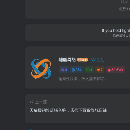
点赞
1
If you hold tig
你若将过去
雄驰网络
关注
3
254
4
7
53.6W+
这家伙很懒，什么都没有写...
上一篇
天猫履约险店铺入驻，店代下百货旗舰店铺