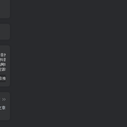
小蝌蚪抖音推流码助手，便捷的抖音推流码获取工具
哈士奇插件（电商人常用的一款浏览器插件）
冠军淘宝上货软件使用教程
篇
文章