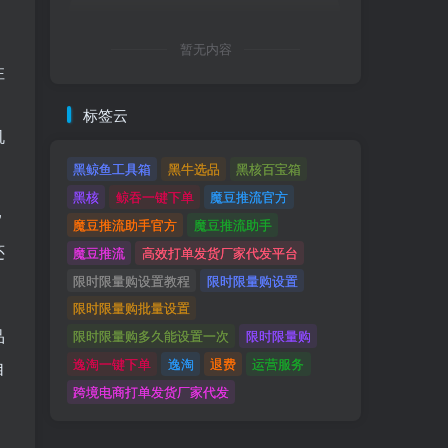
暂无内容
注
标签云
机
黑鲸鱼工具箱
黑牛选品
黑核百宝箱
黑核
鲸吞一键下单
魔豆推流官方
”
魔豆推流助手官方
魔豆推流助手
还
魔豆推流
高效打单发货厂家代发平台
限时限量购设置教程
限时限量购设置
限时限量购批量设置
品
限时限量购多久能设置一次
限时限量购
逸淘一键下单
逸淘
退费
运营服务
自
跨境电商打单发货厂家代发