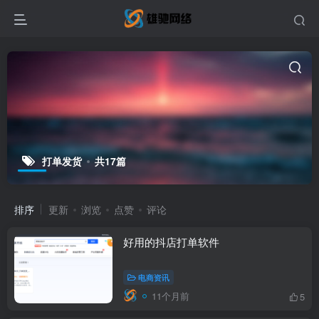
打单发货
共17篇
排序
更新
浏览
点赞
评论
好用的抖店打单软件
电商资讯
11个月前
5