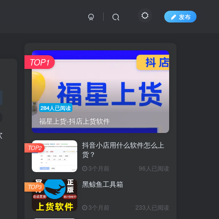
发布
TOP1
284人已阅读
福星上货-抖店上货软件
软
抖音小店用什么软件怎么上
TOP2
货？
3个月前
96人已阅读
黑鲸鱼工具箱
TOP3
3个月前
233人已阅读