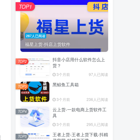
TOP1
287人已阅读
福星上货-抖店上货软件
抖音小店用什么软件怎么上
TOP2
货？
3个月前
97人已阅读
黑鲸鱼工具箱
TOP3
3个月前
236人已阅读
云上货-一款电商上货软件工
TOP4
具
3个月前
295人已阅读
王者上货-王者上货下载-抖精
维
TOP5