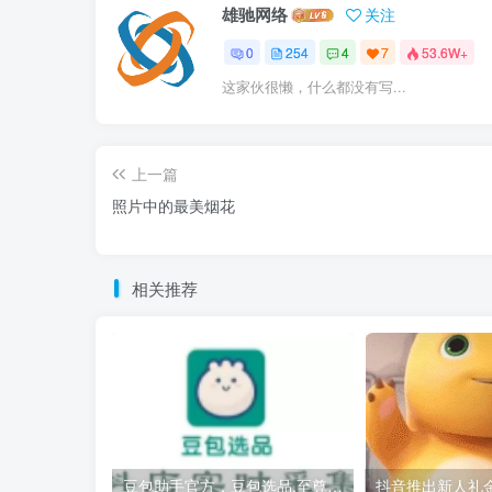
雄驰网络
关注
0
254
4
7
53.6W+
这家伙很懒，什么都没有写...
上一篇
照片中的最美烟花
相关推荐
豆包助手官方，豆包选品,至尊截流，店选品软件工具箱