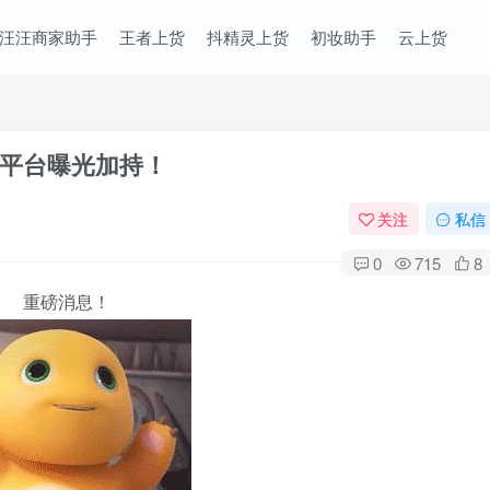
汪汪商家助手
王者上货
抖精灵上货
初妆助手
云上货
平台曝光加持！
关注
私信
0
715
8
重磅消息！