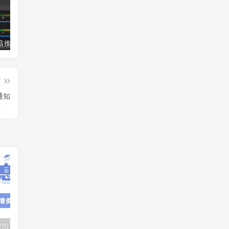
小蝌蚪抖音推流码助手，便捷的抖音推流码获取工具
哈士奇插件（电商人常用的一款浏览器插件）
冠军淘宝上货软件使用教程
篇
通知
天猫又有好消息啦！履约险新增类目入驻！
抖店无货源服务市场代拍服务大整改通知