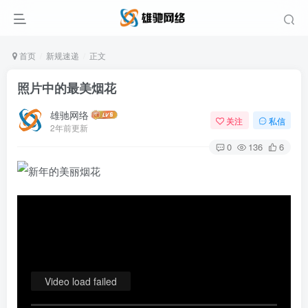
首页
新规速递
正文
照片中的最美烟花
雄驰网络
关注
私信
2年前更新
0
136
6
Video load failed