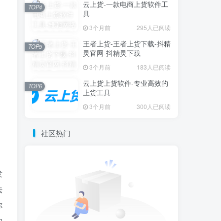
云上货-一款电商上货软件工
TOP4
具
3个月前
295人已阅读
王者上货-王者上货下载-抖精
TOP5
灵官网-抖精灵下载
3个月前
183人已阅读
云上货上货软件-专业高效的
TOP6
上货工具
3个月前
300人已阅读
社区热门
发
法
你
的