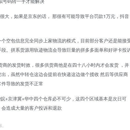
拟号码转一手才能解决
是很大，如果是京东的话， 那很有可能导致平台罚款1万元，抖音
一个空包信息完全同步上家物流的模式，目前部分客户还是能接
手段。拼系货源用轨迹物流会导致巨量的拼多多面单和好评卡投
货商的发货时效，很多供货商他是在四十八小时内才会发货 ，并
出，虽然中转仓这边会提前在快递这边做个揽收 然后等供应商
常件导致的发货不正常
沪皖+京津冀+华中四个仓库必不可少，这四个区域基本是次日可
，会造成大量的客户投诉和退款
容。