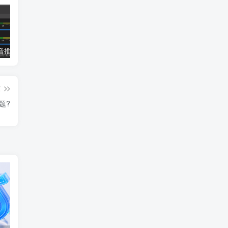
小蝌蚪抖音推流码助手，便捷的抖音推流码获取工具
哈士奇插件（电商人常用的一款浏览器插件）
冠军淘宝上货软件使用教程
篇
题?