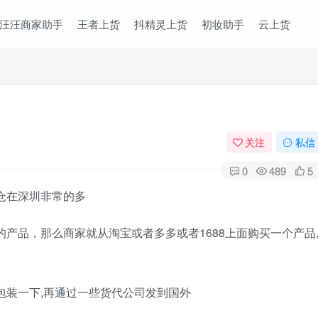
汪汪商家助手
王者上货
抖精灵上货
初妆助手
云上货
关注
私信
0
489
5
仓在深圳非常的多
产品，那么商家就从淘宝或者多多或者1688上面购买一个产品
包装一下,再通过一些货代公司发到国外