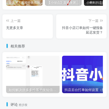
金龙飞天视频特效视频
【小绿点】直播录屏软件 支持抖音快手直播屏幕高清录制
上一篇
下一篇
无更多文章
抖音小店订单如何一键报备
延迟发货？
相关推荐
如何解决拼多多给客户发短信问题？
抖
评论
抢沙发