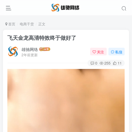
首页
电商干货
正文
飞天金龙高清特效终于做好了
雄驰网络
关注
私信
2年前更新
0
255
11