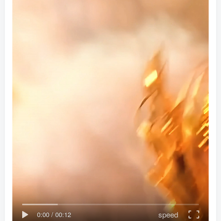
speed
0:00
/
00:12