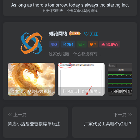
As long as there s tomorrow, today s always the startng lne.
只要还有明天，今天就永远是起跑线
雄驰网络
关注
3
254
4
7
53.6W+
这家伙很懒，什么都没有写...
金龙飞天视频特效视频
【小绿点】直播录屏软件 支持抖音快手直播屏幕高清录制
上一篇
下一篇
抖店小店裂变链接爆单玩法
厂家代发工具哪个好用？